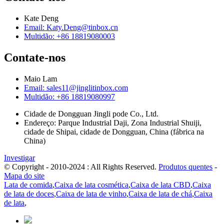
Kate Deng
Email: Katy.Deng@tinbox.cn
Multidão: +86 18819080003
Contate-nos
Maio Lam
Email: sales11@jinglitinbox.com
Multidão: +86 18819080997
Cidade de Dongguan Jingli pode Co., Ltd.
Endereço: Parque Industrial Daji, Zona Industrial Shuiji,
cidade de Shipai, cidade de Dongguan, China (fábrica na
China)
Investigar
© Copyright - 2010-2024 : All Rights Reserved.
Produtos quentes
-
Mapa do site
Lata de comida
,
Caixa de lata cosmética
,
Caixa de lata CBD
,
Caixa
de lata de doces
,
Caixa de lata de vinho
,
Caixa de lata de chá
,
Caixa
de lata
,