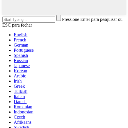
Pressione Enter para pesquisar ou
ESC para fechar
English
French
German
Portuguese
Spanish
Russian
Japanese
Korean
Arabic
Irish
Greek
Turkish
Italian
Danish
Romanian
Indonesian
Czech
Afrikaans
Swedish