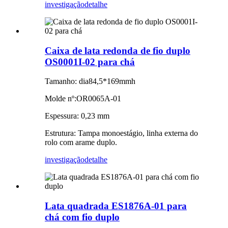
investigação
detalhe
Caixa de lata redonda de fio duplo
OS0001I-02 para chá
Tamanho: dia84,5*169mmh
Molde nº:OR0065A-01
Espessura: 0,23 mm
Estrutura: Tampa monoestágio, linha externa do
rolo com arame duplo.
investigação
detalhe
Lata quadrada ES1876A-01 para
chá com fio duplo